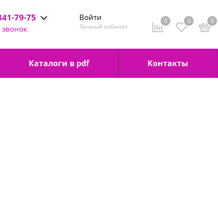
341-79-75
Войти
0
0
0
95 341-79-75
Личный кабинет
 звонок
 до 20:00
Каталоги в pdf
Контакты